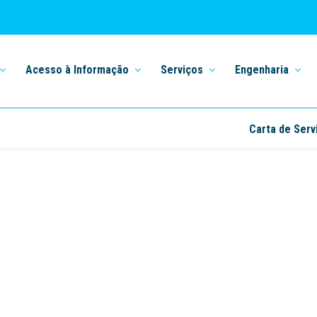
Acesso à Informação
Serviços
Engenharia
Carta de Serv
Home
Pastilhas de cloro
Pastilhas de cloro