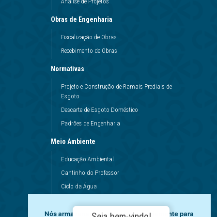
Análise de Projetos
Obras de Engenharia
Fiscalização de Obras
Recebimento de Obras
Normativas
Projeto e Construção de Ramais Prediais de
Esgoto
Descarte de Esgoto Doméstico
Padrões de Engenharia
Meio Ambiente
Educação Ambiental
Cantinho do Professor
Ciclo da Água
Conservação da Água
Nós armazenamos dados temporariamente para
Dinâmicas da Escola
Seja bem-vindo!