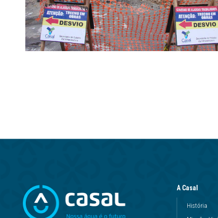
A Casal
História