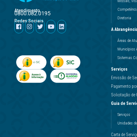
Missão, Vis
Competência
Atendimento
0800.082.0195
Diretoria
Redes Sociais
A Abrangênci
Áreas de At
Municípios 
Sistemas Co
Serviços
Emissão de Se
Pagamento por 
Solicitação d
Guia de Servi
Serviços
Unidades d
Carta de Servi