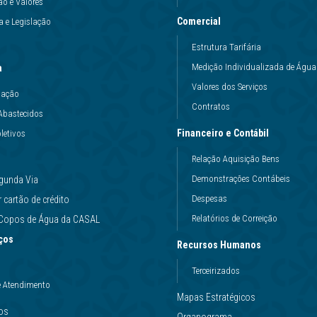
ão e Valores
Comercial
 e Legislação
Estrutura Tarifária
Medição Individualizada de Água
a
Valores dos Serviços
uação
Contratos
Abastecidos
Financeiro e Contábil
letivos
Relação Aquisição Bens
Demonstrações Contábeis
gunda Via
Despesas
cartão de crédito
Relatórios de Correição
e Copos de Água da CASAL
ços
Recursos Humanos
Terceirizados
e Atendimento
Mapas Estratégicos
ços