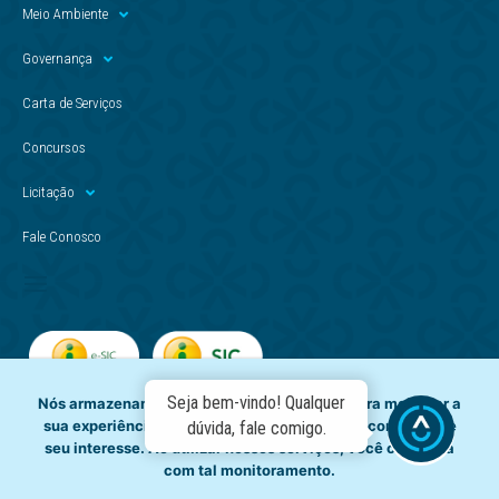
Meio Ambiente
Governança
Carta de Serviços
Concursos
Licitação
Fale Conosco
Seja bem-vindo! Qualquer
Nós armazenamos dados temporariamente para melhorar a
sua experiência de navegação e recomendar conteúdo de
dúvida, fale comigo.
seu interesse. Ao utilizar nossos serviços, você concorda
com tal monitoramento.