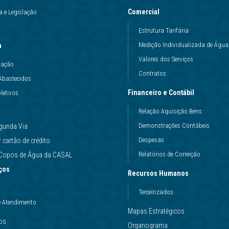
Comercial
 e Legislação
Estrutura Tarifária
Medição Individualizada de Água
a
Valores dos Serviços
uação
Contratos
Abastecidos
Financeiro e Contábil
letivos
Relação Aquisição Bens
Demonstrações Contábeis
gunda Via
Despesas
cartão de crédito
Relatórios de Correição
e Copos de Água da CASAL
ços
Recursos Humanos
Terceirizados
e Atendimento
Mapas Estratégicos
ços
Organograma