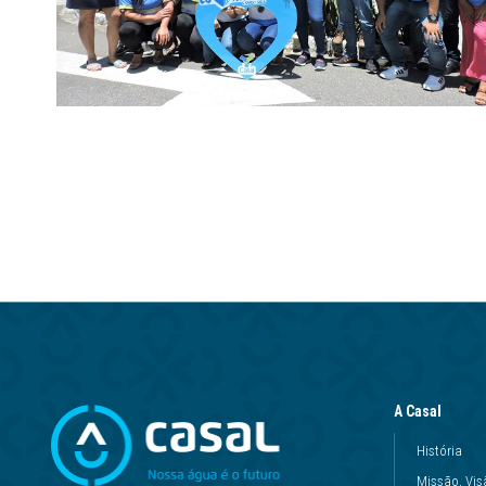
A Casal
História
Missão, Vis