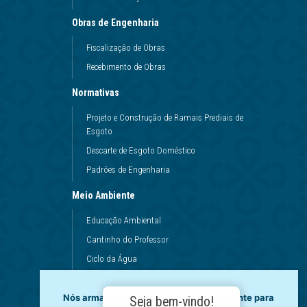
Obras de Engenharia
Fiscalização de Obras
Recebimento de Obras
Normativas
Projeto e Construção de Ramais Prediais de
Esgoto
Descarte de Esgoto Doméstico
Padrões de Engenharia
Meio Ambiente
Educação Ambiental
Cantinho do Professor
Ciclo da Água
Conservação da Água
Nós armazenamos dados temporariamente para
Dinâmicas da Escola
Seja bem-vindo!