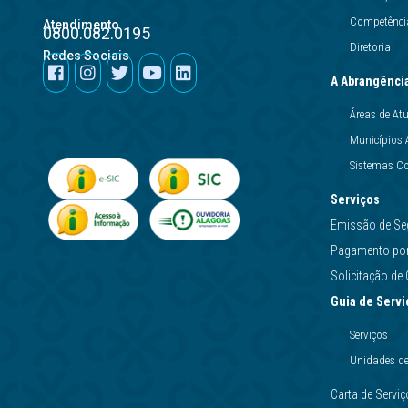
Competência
Atendimento
0800.082.0195
Diretoria
Redes Sociais
A Abrangênci
Áreas de At
Municípios 
Sistemas Co
Serviços
Emissão de Se
Pagamento por 
Solicitação d
Guia de Servi
Serviços
Unidades d
Carta de Servi