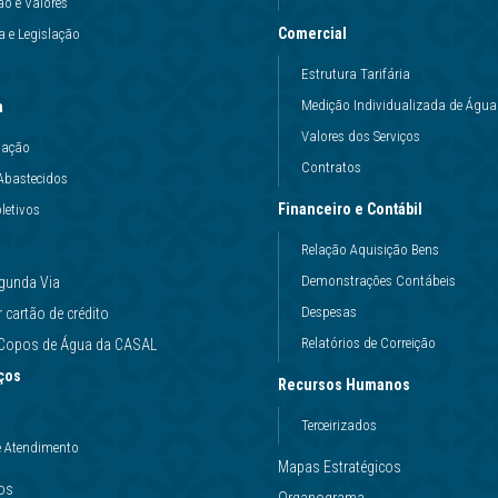
ão e Valores
Comercial
 e Legislação
Estrutura Tarifária
Medição Individualizada de Água
a
Valores dos Serviços
uação
Contratos
Abastecidos
Financeiro e Contábil
letivos
Relação Aquisição Bens
Demonstrações Contábeis
gunda Via
Despesas
cartão de crédito
Relatórios de Correição
e Copos de Água da CASAL
ços
Recursos Humanos
Terceirizados
e Atendimento
Mapas Estratégicos
ços