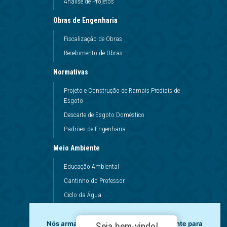
Análise de Projetos
Obras de Engenharia
Fiscalização de Obras
Recebimento de Obras
Normativas
Projeto e Construção de Ramais Prediais de
Esgoto
Descarte de Esgoto Doméstico
Padrões de Engenharia
Meio Ambiente
Educação Ambiental
Cantinho do Professor
Ciclo da Água
Conservação da Água
Nós armazenamos dados temporariamente para
Dinâmicas da Escola
Seja bem-vindo!