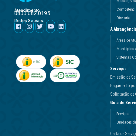
Missão, Vis
Competência
Atendimento
0800.082.0195
Diretoria
Redes Sociais
A Abrangênci
Áreas de At
Municípios 
Sistemas Co
Serviços
Emissão de Se
Pagamento por 
Solicitação d
Guia de Servi
Serviços
Unidades d
Carta de Servi