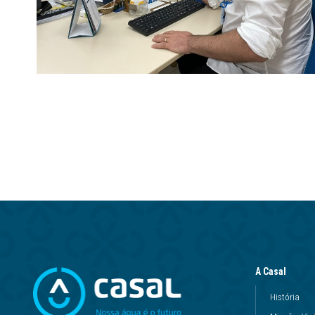
A Casal
História