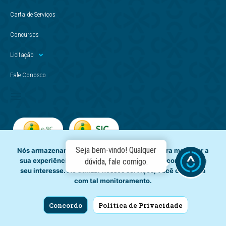
Carta de Serviços
Concursos
Licitação
Fale Conosco
Seja bem-vindo! Qualquer
Nós armazenamos dados temporariamente para melhorar a
sua experiência de navegação e recomendar conteúdo de
dúvida, fale comigo.
seu interesse. Ao utilizar nossos serviços, você concorda
com tal monitoramento.
Concordo
Política de Privacidade
Copyright © - Casal. Todos os direitos reservados.
CNPJ: 012.294.708/0001-81