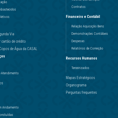
uação
Contratos
Abastecidos
Financeiro e Contábil
letivos
Relação Aquisição Bens
Demonstrações Contábeis
gunda Via
Despesas
cartão de crédito
Relatórios de Correição
e Copos de Água da CASAL
ços
Recursos Humanos
Terceirizados
e Atendimento
Mapas Estratégicos
ços
Organograma
Perguntas frequentes
 em Andamento
Concluídas