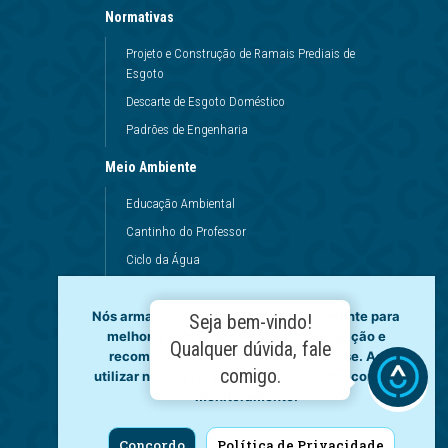
Normativas
Projeto e Construção de Ramais Prediais de
Esgoto
Descarte de Esgoto Doméstico
Padrões de Engenharia
Meio Ambiente
Educação Ambiental
Cantinho do Professor
Ciclo da Água
Conservação da Água
Dinâmicas da Escola
Nós armazenamos dados temporariamente para
Seja bem-vindo!
melhorar a sua experiência de navegação e
Princípios de Higiene
Qualquer dúvida, fale
recomendar conteúdo de seu interesse. Ao
Utilização da Água
comigo.
utilizar nossos serviços, você concorda com tal
monitoramento.
Governança
Fale Conosco
Concordo
Política de Privacidade