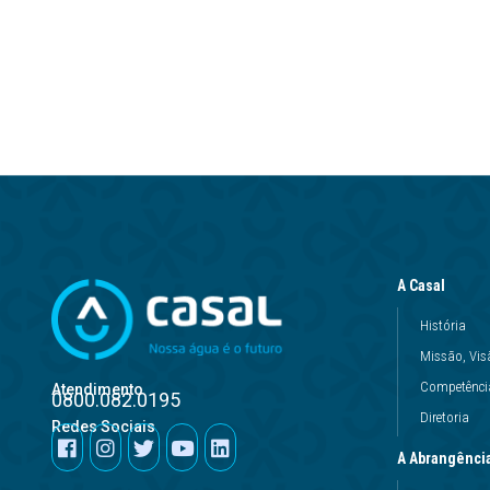
A Casal
História
Missão, Vis
Competência
Atendimento
0800.082.0195
Diretoria
Redes Sociais
A Abrangênci