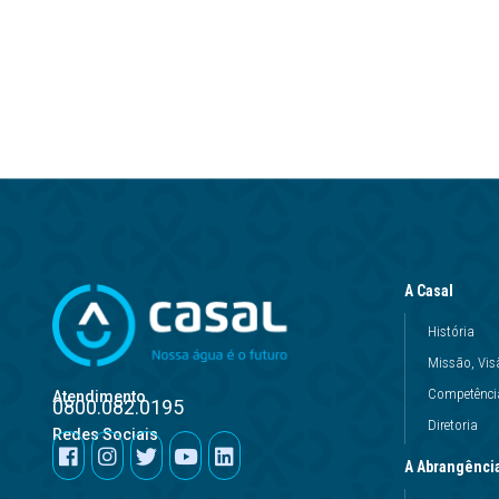
A Casal
História
Missão, Vis
Competência
Atendimento
0800.082.0195
Diretoria
Redes Sociais
A Abrangênci