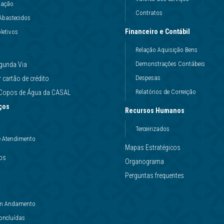
uação
Contratos
Abastecidos
Financeiro e Contábil
letivos
Relação Aquisição Bens
Demonstrações Contábeis
gunda Via
Despesas
cartão de crédito
Relatórios de Correição
e Copos de Água da CASAL
ços
Recursos Humanos
Terceirizados
e Atendimento
Mapas Estratégicos
ços
Organograma
Perguntas frequentes
 em Andamento
Concluídas