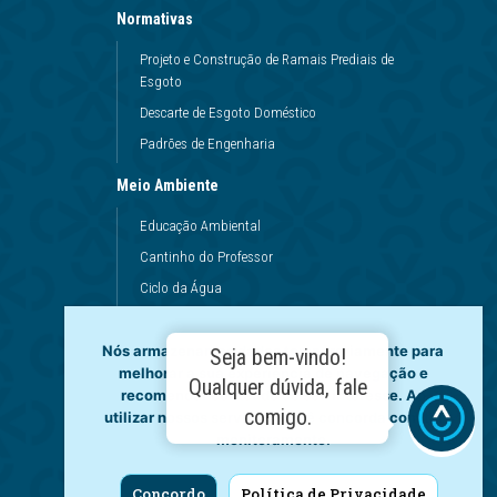
Normativas
Projeto e Construção de Ramais Prediais de
Esgoto
Descarte de Esgoto Doméstico
Padrões de Engenharia
Meio Ambiente
Educação Ambiental
Cantinho do Professor
Ciclo da Água
Conservação da Água
Dinâmicas da Escola
Nós armazenamos dados temporariamente para
Seja bem-vindo!
melhorar a sua experiência de navegação e
Princípios de Higiene
Qualquer dúvida, fale
recomendar conteúdo de seu interesse. Ao
Utilização da Água
comigo.
utilizar nossos serviços, você concorda com tal
monitoramento.
Governança
Fale Conosco
Concordo
Política de Privacidade