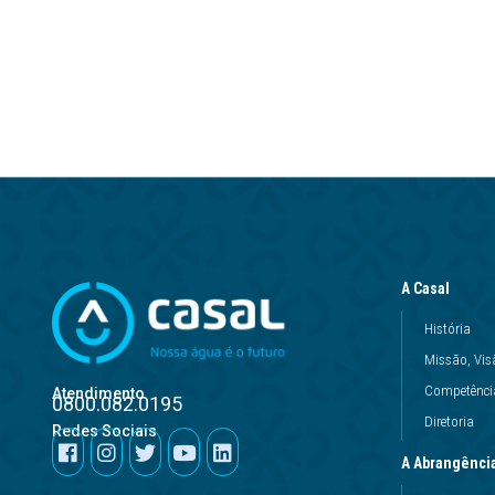
A Casal
História
Missão, Vis
Competência
Atendimento
0800.082.0195
Diretoria
Redes Sociais
A Abrangênci