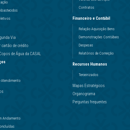
uação
Contratos
Abastecidos
Financeiro e Contábil
letivos
Relação Aquisição Bens
Demonstrações Contábeis
gunda Via
Despesas
cartão de crédito
Relatórios de Correição
e Copos de Água da CASAL
ços
Recursos Humanos
Terceirizados
e Atendimento
Mapas Estratégicos
ços
Organograma
Perguntas frequentes
 em Andamento
Concluídas