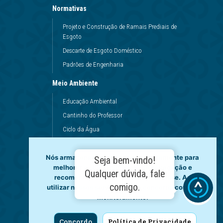
Normativas
Projeto e Construção de Ramais Prediais de
Esgoto
Descarte de Esgoto Doméstico
Padrões de Engenharia
Meio Ambiente
Educação Ambiental
Cantinho do Professor
Ciclo da Água
Conservação da Água
Dinâmicas da Escola
Nós armazenamos dados temporariamente para
Seja bem-vindo!
melhorar a sua experiência de navegação e
Princípios de Higiene
Qualquer dúvida, fale
recomendar conteúdo de seu interesse. Ao
Utilização da Água
comigo.
utilizar nossos serviços, você concorda com tal
monitoramento.
Governança
Fale Conosco
Concordo
Política de Privacidade