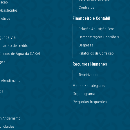
uação
Contratos
Abastecidos
Financeiro e Contábil
letivos
Relação Aquisição Bens
Demonstrações Contábeis
gunda Via
Despesas
cartão de crédito
Relatórios de Correição
e Copos de Água da CASAL
ços
Recursos Humanos
Terceirizados
e Atendimento
Mapas Estratégicos
ços
Organograma
Perguntas frequentes
 em Andamento
Concluídas