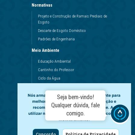
Normativas
Projeto e Construção de Ramais Prediais de
Esgoto
Descarte de Esgoto Doméstico
Padrões de Engenharia
Meio Ambiente
Educação Ambiental
Cantinho do Professor
Ciclo da Água
Conservação da Água
Dinâmicas da Escola
Nós armazenamos dados temporariamente para
Seja bem-vindo!
melhorar a sua experiência de navegação e
Princípios de Higiene
Qualquer dúvida, fale
recomendar conteúdo de seu interesse. Ao
Utilização da Água
comigo.
utilizar nossos serviços, você concorda com tal
monitoramento.
Governança
Fale Conosco
Concordo
Política de Privacidade