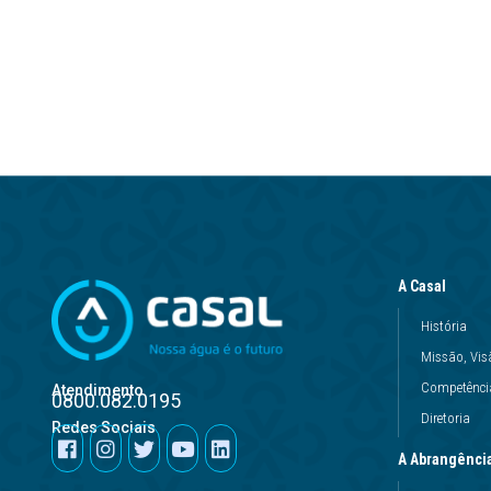
A Casal
História
Missão, Vis
Competência
Atendimento
0800.082.0195
Diretoria
Redes Sociais
A Abrangênci