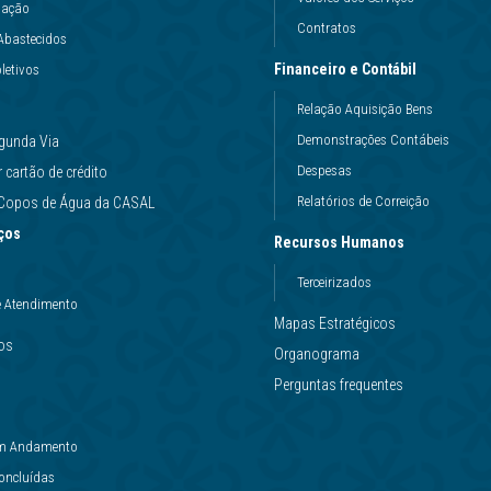
uação
Contratos
Abastecidos
Financeiro e Contábil
letivos
Relação Aquisição Bens
Demonstrações Contábeis
gunda Via
Despesas
cartão de crédito
Relatórios de Correição
e Copos de Água da CASAL
ços
Recursos Humanos
Terceirizados
e Atendimento
Mapas Estratégicos
ços
Organograma
Perguntas frequentes
 em Andamento
Concluídas