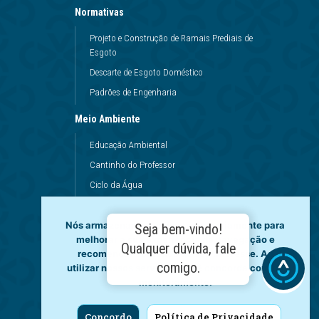
Normativas
Projeto e Construção de Ramais Prediais de
Esgoto
Descarte de Esgoto Doméstico
Padrões de Engenharia
Meio Ambiente
Educação Ambiental
Cantinho do Professor
Ciclo da Água
Conservação da Água
Dinâmicas da Escola
Nós armazenamos dados temporariamente para
Seja bem-vindo!
melhorar a sua experiência de navegação e
Princípios de Higiene
Qualquer dúvida, fale
recomendar conteúdo de seu interesse. Ao
Utilização da Água
comigo.
utilizar nossos serviços, você concorda com tal
monitoramento.
Governança
Fale Conosco
Concordo
Política de Privacidade