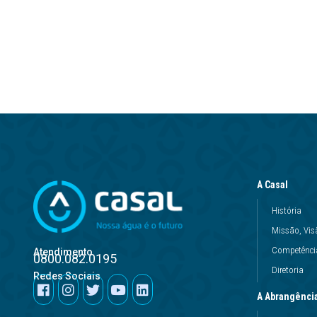
A Casal
História
Missão, Vis
Competência
Atendimento
0800.082.0195
Diretoria
Redes Sociais
A Abrangênci