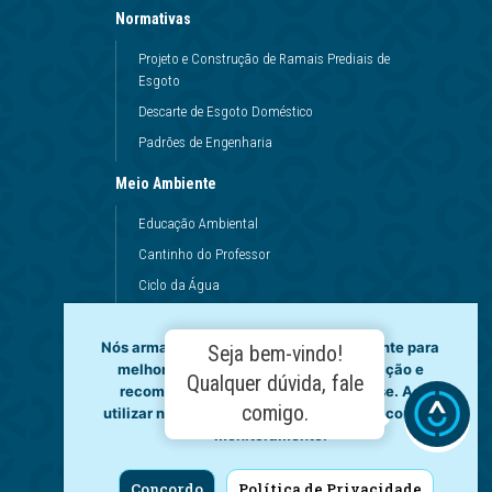
Normativas
Projeto e Construção de Ramais Prediais de
Esgoto
Descarte de Esgoto Doméstico
Padrões de Engenharia
Meio Ambiente
Educação Ambiental
Cantinho do Professor
Ciclo da Água
Conservação da Água
Dinâmicas da Escola
Nós armazenamos dados temporariamente para
Seja bem-vindo!
melhorar a sua experiência de navegação e
Princípios de Higiene
Qualquer dúvida, fale
recomendar conteúdo de seu interesse. Ao
Utilização da Água
comigo.
utilizar nossos serviços, você concorda com tal
monitoramento.
Governança
Fale Conosco
Concordo
Política de Privacidade