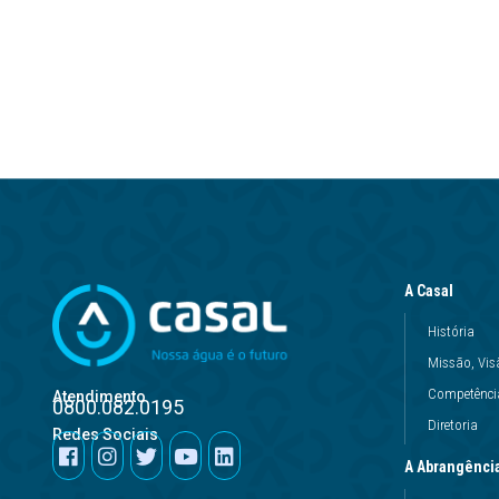
A Casal
História
Missão, Vis
Competência
Atendimento
0800.082.0195
Diretoria
Redes Sociais
A Abrangênci