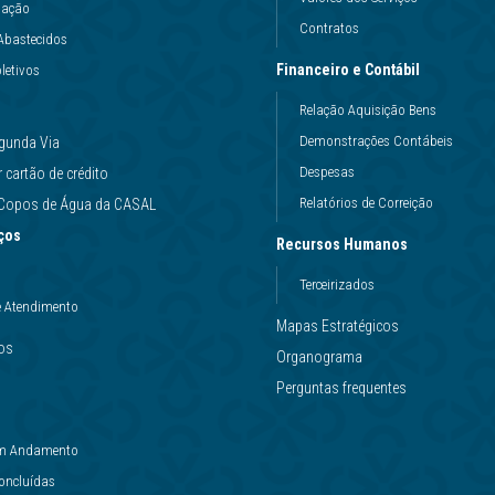
uação
Contratos
Abastecidos
Financeiro e Contábil
letivos
Relação Aquisição Bens
Demonstrações Contábeis
gunda Via
Despesas
cartão de crédito
Relatórios de Correição
e Copos de Água da CASAL
ços
Recursos Humanos
Terceirizados
e Atendimento
Mapas Estratégicos
ços
Organograma
Perguntas frequentes
 em Andamento
Concluídas