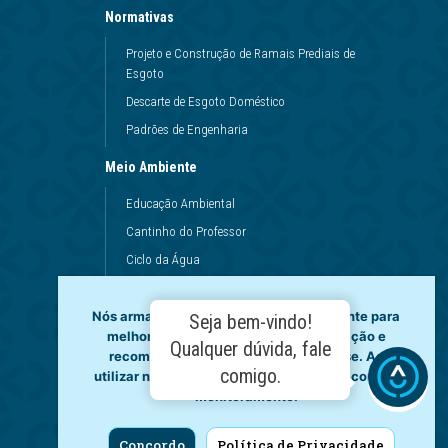
Normativas
Projeto e Construção de Ramais Prediais de
Esgoto
Descarte de Esgoto Doméstico
Padrões de Engenharia
Meio Ambiente
Educação Ambiental
Cantinho do Professor
Ciclo da Água
Conservação da Água
Dinâmicas da Escola
Nós armazenamos dados temporariamente para
Seja bem-vindo!
melhorar a sua experiência de navegação e
Princípios de Higiene
Qualquer dúvida, fale
recomendar conteúdo de seu interesse. Ao
Utilização da Água
comigo.
utilizar nossos serviços, você concorda com tal
monitoramento.
Governança
Fale Conosco
Concordo
Política de Privacidade