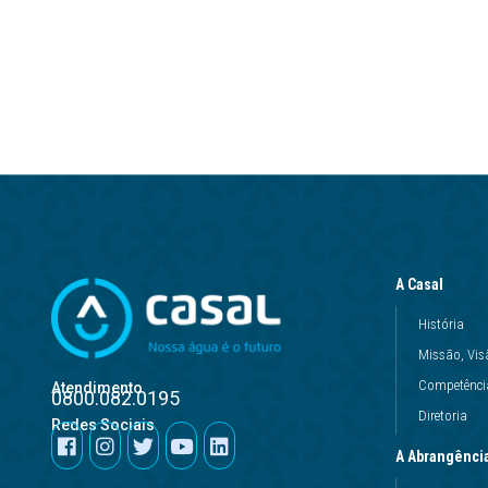
A Casal
História
Missão, Vis
Competência
Atendimento
0800.082.0195
Diretoria
Redes Sociais
A Abrangênci