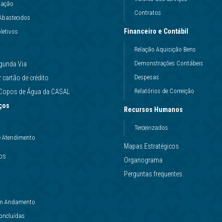
uação
Contratos
Abastecidos
Financeiro e Contábil
letivos
Relação Aquisição Bens
Demonstrações Contábeis
gunda Via
Despesas
cartão de crédito
Relatórios de Correição
e Copos de Água da CASAL
ços
Recursos Humanos
Terceirizados
e Atendimento
Mapas Estratégicos
ços
Organograma
Perguntas frequentes
 em Andamento
Concluídas