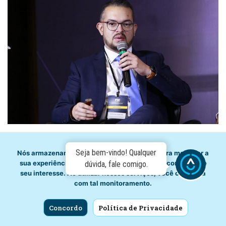
Presidente da Casal representa Alagoas em evento sobre
Seja bem-vindo! Qualquer
Nós armazenamos dados temporariamente para melhorar a
universalização do saneamento em Brasília
sua experiência de navegação e recomendar conteúdo de
dúvida, fale comigo.
8 de fevereiro de 2023
by
ascom
Notícias
1 min read
seu interesse. Ao utilizar nossos serviços, você concorda
com tal monitoramento.
O presidente da Companhia de Saneamento de Alagoas
(Casal), Luiz Neto, foi um dos palestrantes do evento
Concordo
Política de Privacidade
“Universalização do Saneamento – Novo Marco Legal –…