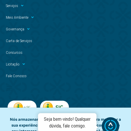
Serviços
Meio Ambiente
Governança
Carta de Serviços
Concursos
Licitação
Fale Conosco
Seja bem-vindo! Qualquer
Nós armazenamos dados temporariamente para melhorar a
sua experiência de navegação e recomendar conteúdo de
dúvida, fale comigo.