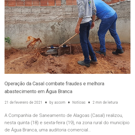
Operação da Casal combate fraudes e melhora
abastecimento em Água Branca
21 de fevereiro de 2021
by
ascom
Notícias
2 min de leitura
A Companhia de Saneamento de Alagoas (Casal) realizou,
nesta quinta (18) e sexta-feira (19), na zona rural do município
de Água Branca, uma auditoria comercial…