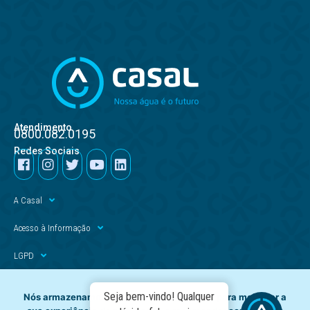
Atendimento
0800.082.0195
Redes Sociais
A Casal
Acesso à Informação
LGPD
Serviços
Seja bem-vindo! Qualquer
Nós armazenamos dados temporariamente para melhorar a