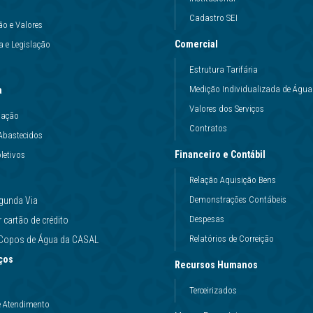
Cadastro SEI
ão e Valores
Comercial
 e Legislação
Estrutura Tarifária
Medição Individualizada de Água
a
Valores dos Serviços
uação
Contratos
Abastecidos
Financeiro e Contábil
letivos
Relação Aquisição Bens
Demonstrações Contábeis
gunda Via
Despesas
cartão de crédito
Relatórios de Correição
e Copos de Água da CASAL
ços
Recursos Humanos
Terceirizados
e Atendimento