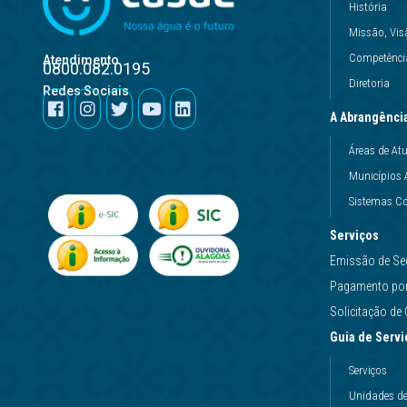
História
Missão, Vis
Competência
Atendimento
0800.082.0195
Diretoria
Redes Sociais
A Abrangênci
Áreas de At
Municípios 
Sistemas Co
Serviços
Emissão de Se
Pagamento por 
Solicitação d
Guia de Servi
Serviços
Unidades d