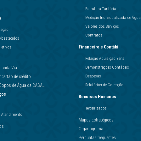
Estrutura Tarifária
Medição Individualizada de Água
a
Valores dos Serviços
uação
Contratos
Abastecidos
Financeiro e Contábil
letivos
Relação Aquisição Bens
Demonstrações Contábeis
gunda Via
Despesas
cartão de crédito
Relatórios de Correição
e Copos de Água da CASAL
ços
Recursos Humanos
Terceirizados
e Atendimento
Mapas Estratégicos
ços
Organograma
Perguntas frequentes