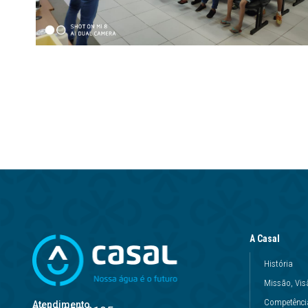
A Casal
História
Missão, Vis
Competência
Atendimento