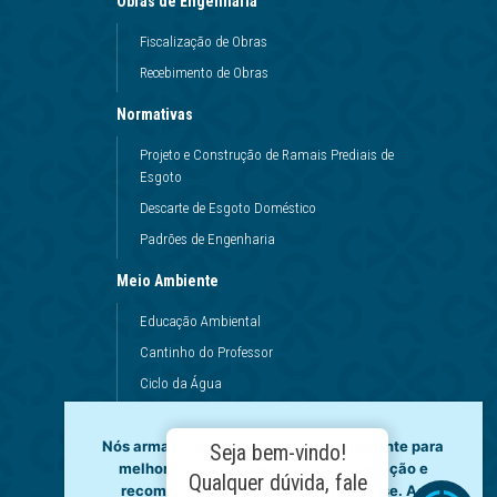
Obras de Engenharia
Fiscalização de Obras
Recebimento de Obras
Normativas
Projeto e Construção de Ramais Prediais de
Esgoto
Descarte de Esgoto Doméstico
Padrões de Engenharia
Meio Ambiente
Educação Ambiental
Cantinho do Professor
Ciclo da Água
Conservação da Água
Nós armazenamos dados temporariamente para
Dinâmicas da Escola
Seja bem-vindo!
melhorar a sua experiência de navegação e
Princípios de Higiene
Qualquer dúvida, fale
recomendar conteúdo de seu interesse. Ao