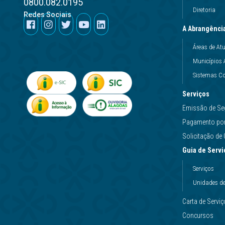
0800.082.0195
Diretoria
Redes Sociais
A Abrangênci
Áreas de At
Municípios 
Sistemas Co
Serviços
Emissão de Se
Pagamento por 
Solicitação d
Guia de Servi
Serviços
Unidades d
Carta de Servi
Concursos