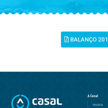
BALANÇO 20
A Casal
História