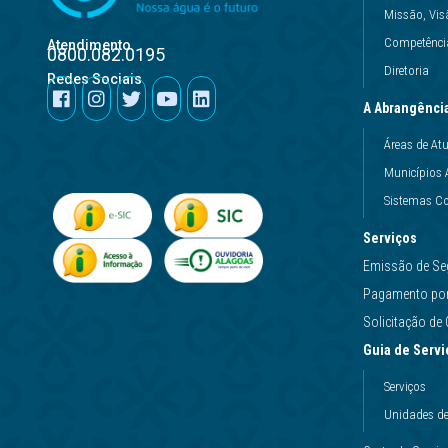
Missão, Vis
Competência
Atendimento
0800.082.0195
Diretoria
Redes Sociais
A Abrangênci
Áreas de At
Municípios 
Sistemas Co
Serviços
Emissão de Se
Pagamento por 
Solicitação d
Guia de Servi
Serviços
Unidades d