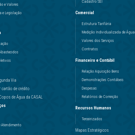
Cadastro SEI
ão e Valores
Comercial
 e Legislação
Estrutura Tarifária
Medição Individualizada de Água
a
Valores dos Serviços
uação
Contratos
Abastecidos
Financeiro e Contábil
letivos
Relação Aquisição Bens
Demonstrações Contábeis
gunda Via
Despesas
cartão de crédito
Relatórios de Correição
e Copos de Água da CASAL
ços
Recursos Humanos
Terceirizados
e Atendimento
Mapas Estratégicos