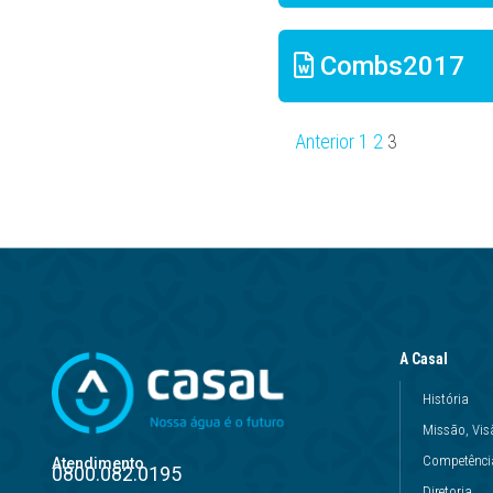
Combs2017
Anterior
1
2
3
A Casal
História
Missão, Vis
Competência
Atendimento
0800.082.0195
Diretoria