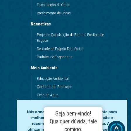
Fiscalização de Obras
Recebimento de Obras
Normativas
Projeto e Construção de Ramais Prediais de
Esgoto
Descarte de Esgoto Doméstico
Padrões de Engenharia
Meio Ambiente
Educação Ambiental
Cantinho do Professor
Ciclo da Água
Conservação da Água
Dinâmicas da Escola
Nós armazenamos dados temporariamente para
Seja bem-vindo!
melhorar a sua experiência de navegação e
Princípios de Higiene
Qualquer dúvida, fale
recomendar conteúdo de seu interesse. Ao
Utilização da Água
comigo.
utilizar nossos serviços, você concorda com tal