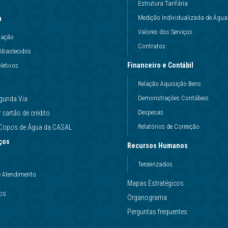
Estrutura Tarifária
Medição Individualizada de Água
a
Valores dos Serviços
uação
Contratos
Abastecidos
Financeiro e Contábil
letivos
Relação Aquisição Bens
Demonstrações Contábeis
gunda Via
Despesas
cartão de crédito
Relatórios de Correição
e Copos de Água da CASAL
ços
Recursos Humanos
Terceirizados
e Atendimento
Mapas Estratégicos
ços
Organograma
Perguntas frequentes