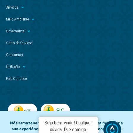
Serviços
Meio Ambiente
Governança
Carta de Serviços
Concursos
Licitação
Fale Conosco
Seja bem-vindo! Qualquer
Nós armazenamos dados temporariamente para melhorar a
sua experiência de navegação e recomendar conteúdo de
dúvida, fale comigo.