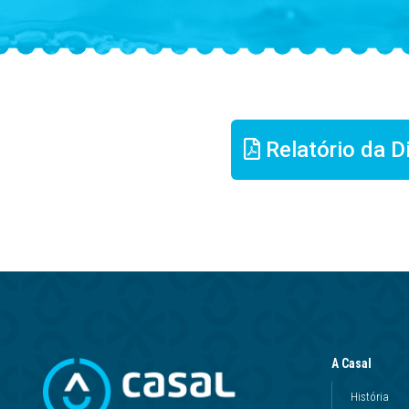
Relatório da D
A Casal
História