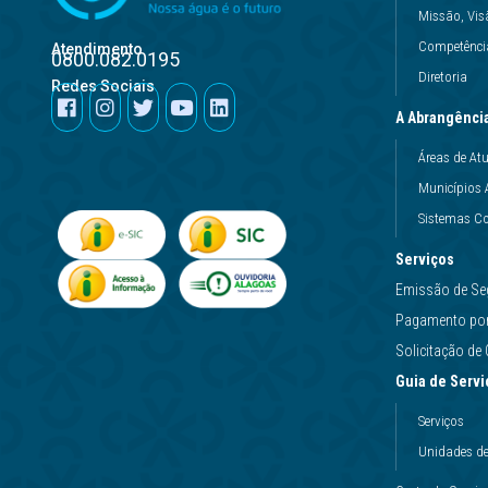
Missão, Vis
Competência
Atendimento
0800.082.0195
Diretoria
Redes Sociais
A Abrangênci
Áreas de At
Municípios 
Sistemas Co
Serviços
Emissão de Se
Pagamento por 
Solicitação d
Guia de Servi
Serviços
Unidades d