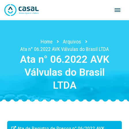
Skip
to
content
Home
Arquivos
Ata n° 06.2022 AVK Válvulas do Brasil LTDA
Ata n° 06.2022 AVK
Válvulas do Brasil
LTDA
Ata de Registro de Preços n° 06/2022 AVK