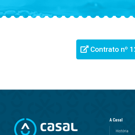
Contrato nº
A Casal
História