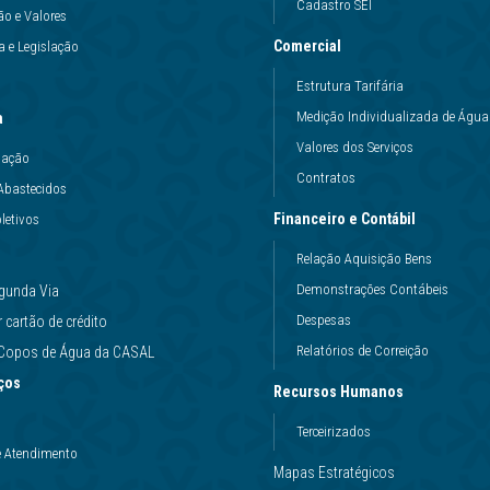
Cadastro SEI
ão e Valores
Comercial
 e Legislação
Estrutura Tarifária
Medição Individualizada de Água
a
Valores dos Serviços
uação
Contratos
Abastecidos
Financeiro e Contábil
letivos
Relação Aquisição Bens
Demonstrações Contábeis
gunda Via
Despesas
cartão de crédito
Relatórios de Correição
e Copos de Água da CASAL
ços
Recursos Humanos
Terceirizados
e Atendimento
Mapas Estratégicos