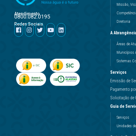
Missão, Vis
Competência
Atendimento
0800.082.0195
Diretoria
Redes Sociais
A Abrangênci
Áreas de At
Municípios 
Sistemas Co
Serviços
Emissão de Se
Pagamento por 
Solicitação d
Guia de Servi
Serviços
Unidades d